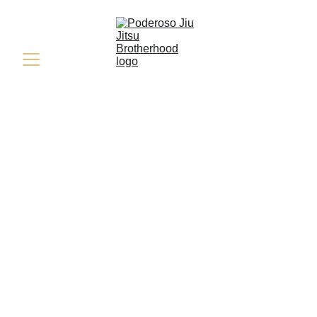
Découvrez le 
pouvoir du Jiu 
Jitsu
Rejoignez la fraternité Poderoso Jiu 
Jitsu et explorez l'art martial brésilien 
avec le professeur Mohamed Jelassi.