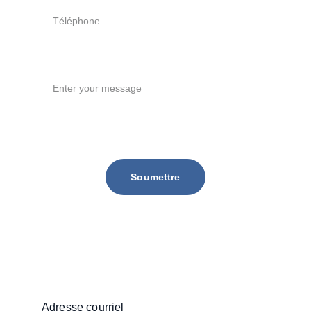
Message
Soumettre
 info@ricksongracie.ca | 
info@adamacanada.org | 514 817 4614
Adresse courriel