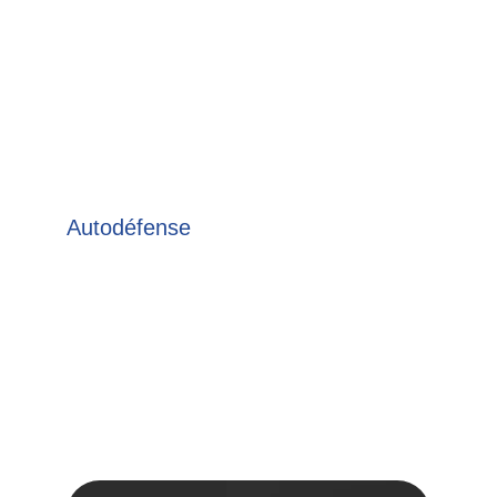
Autodéfense
SDU : Self Defense Unit est un programme 
d'autodéfense est un programme crée par 
grand maître  Rickson Gracie et reconnu par 
la JJGF. Notre école est certifié pour 
enseigner ses modules de formation en 
autodéfense adaptés à toutes les situations.