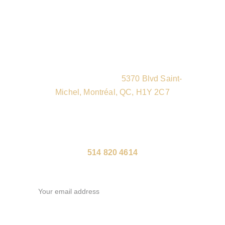
Contactez-nous
Pour toute demande d'information ou pour 
vous inscrire, veuillez nous contacter par e-
mail ou par téléphone. N'hésitez pas 
également de venir nous visitez dans notre 
nouvelle adresse au :
5370 Blvd Saint-
Michel, Montréal, QC, H1Y 2C7
info@adamacanada.org | 
info@ricksongracie.ca | 
info@poderosobjj.com
514 820 4614
Your email*
Cellulaire