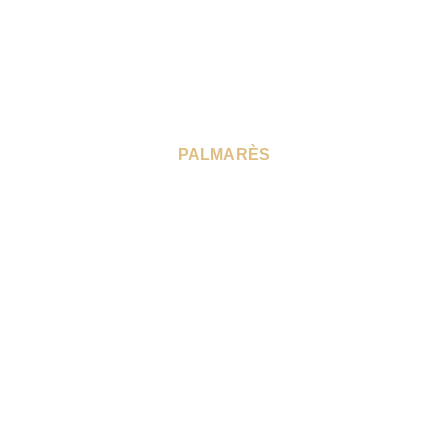
PALMARÈS
Médailles d'or:
Ontario Open 2010
Cobra Challenge 2011
Grappler Quest - UFC Fan Expo - 2011
KJS Open 2012