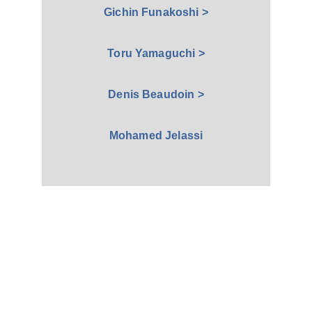
Gichin Funakoshi >
Toru Yamaguchi >
Denis Beaudoin >
Mohamed Jelassi