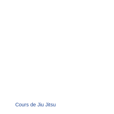
Abu Dhabi Trial 2013
IBJJF Monreal 2013 (double Or)
IBJJF Monreal 2014 (double Or)
IBJJF Monreal 2015 (double Or)
Nos Services
Cours de Jiu Jitsu